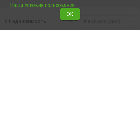
Наши Условия пользования.
ОК
0 Недвижимость
Новейшие (сверху)
Leaflet
|
©
OpenStreetMap
contributors
Недвижимость в аренду по области
Кърджали
Ознакомьтесь со всеми предложениями Явлены о
сдаче в аренду Отель в области Кърджали .
Наши профессиональные риелторы помогут Вам
снять в аренду Отель, облегчат и ускорят процес
купли.
Подписка на бюллетень
О Явлене