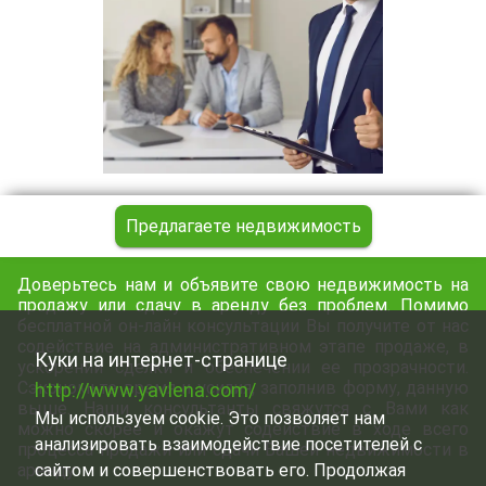
Предлагаете недвижимость
Доверьтесь нам и объявите свою недвижимость на
продажу или сдачу в аренду без проблем. Помимо
бесплатной он-лайн консультации Вы получите от нас
содействие на административном этапе продаже, в
Куки на интернет-странице
ускорении сделки и обеспечении ее прозрачности.
Сэкономьте время и усилия, заполнив форму, данную
http://www.yavlena.com/
выше. Наши консультанты свяжутся с Вами как
Мы используем cookie. Это позволяет нам
можно скорее и окажут содействие в ходе всего
анализировать взаимодействие посетителей с
процесса продажи или сдачи Вашей недвижимости в
аренду
сайтом и совершенствовать его. Продолжая