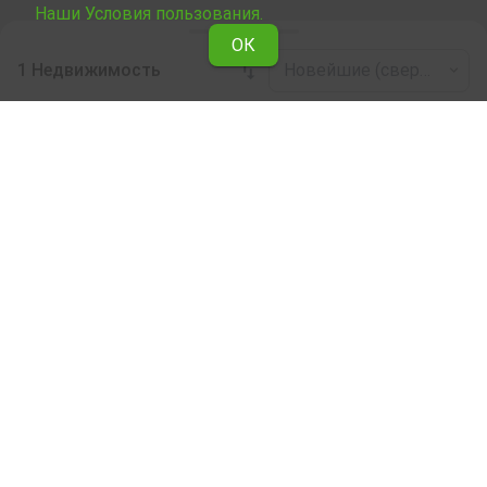
Наши Условия пользования.
ОК
1 Недвижимость
Новейшие (сверху)
Leaflet
|
©
OpenStreetMap
contributors
Недвижимость в аренду по области Враца
Ознакомьтесь со всеми предложениями Явлены о
сдаче в аренду Бизнес-недвижимость в области
Враца .
Наши профессиональные риелторы помогут Вам
снять в аренду Бизнес-недвижимость, облегчат и
ускорят процес купли.
Подписка на бюллетень
О Явлене