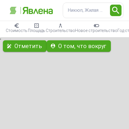
Никюп, Жилая недвижимос
Стоимость
Площадь
Строительство
Новое строительство
Год с
с
Отметить
О том, что вокруг