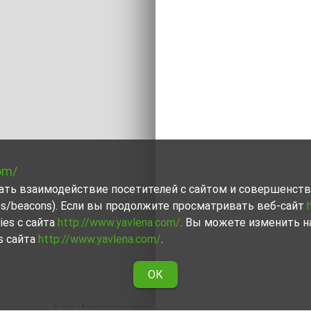
om/
вать взаимодействие посетителей с сайтом и совершенств
ies/beacons). Если вы продолжите просматривать веб-сайт
ies с сайта
http://www.yavlena.com/
. Вы можете изменить н
s сайта
http://www.yavlena.com/
.
ОК
Leaflet
|
©
OpenStreetMap
contributors