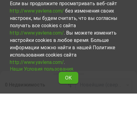
Если вы продолжите просматривать веб-сайт
http://www.yavlena.com/
без изменения своих
настроек, мы будем считать, что вы согласны
получать все cookies с сайта
http://www.yavlena.com/
. Вы можете изменить
настройки cookies в любое время. Больше
информации можно найти в нашей Политике
использования cookies сайта
http://www.yavlena.com/
.
Наши Условия пользования.
ОК
0 Недвижимость
Новейшие (сверху)
Leaflet
|
©
OpenStreetMap
contributors
Производственная база в аренду в дер.
Николовци (общ. Елена)
Ознакомьтесь и найдите Производственная база в
дер. Николовци (общ. Елена), сделав выбор из всех
представленных нами объектов. Представленный
нами набор объектов недвижимости, каждый из