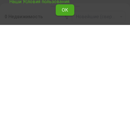
Наши Условия пользования.
ОК
0 Недвижимость
Новейшие (сверху)
Leaflet
|
©
OpenStreetMap
contributors
Этаж дома в аренду в дер. Николовци
(общ. Елена)
Здесь можно ознакомиться и выбрать сдаваемую в
аренду недвижимость Этаж дома в дер. Николовци
(общ. Елена) из подборки недвижимости, сдаваемой в
аренду. Мы предоставляем огромный выбор
уникальных объектов, отвечающих разным вкусам и
финансовым возможностям.
Мы поможем Вам найти идеальное жилье,
соответствующее вашим личным критериям, с
разнообразием удобств и расположенное в
идеальном месте.
Наши опытные риелторы являются специалистами
при выборе, согласовании и заключении сделок,
связанных с куплей недвижимости, и они будут