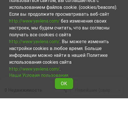
пользоваться сайтом, вы соглашаетесь с
использованием файлов cookie. (cookies/beacons).
Если вы продолжите просматривать веб-сайт
http://www.yavlena.com/
без изменения своих
настроек, мы будем считать, что вы согласны
получать все cookies с сайта
http://www.yavlena.com/
. Вы можете изменить
настройки cookies в любое время. Больше
информации можно найти в нашей Политике
использования cookies сайта
http://www.yavlena.com/
.
Наши Условия пользования.
ОК
0 Недвижимость
Новейшие (сверху)
Leaflet
|
©
OpenStreetMap
contributors
Трехкомнатный апартамент в аренду в
дер. Николчовци (общ. Елена)
Начните вместе с Явленой поиск Трехкомнатный
апартамент, сдаваемой в аренду в дер. Николчовци