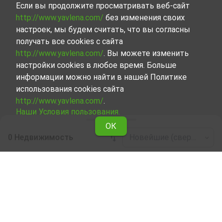
Если вы продолжите просматривать веб-сайт
http://www.yavlena.com/
без изменения своих
настроек, мы будем считать, что вы согласны
получать все cookies с сайта
http://www.yavlena.com/
. Вы можете изменить
настройки cookies в любое время. Больше
информации можно найти в нашей Политике
использования cookies сайта
http://www.yavlena.com/
.
Наши Условия пользования.
ОК
0 Недвижимость
Новейшие (сверху)
Leaflet
|
©
OpenStreetMap
contributors
Ресторан в аренду в дер. Николчовци
(общ. Елена)
Ознакомьтесь и найдите Ресторан в дер. Николчовци
(общ. Елена), сделав выбор из всех представленных
нами объектов. Представленный нами набор
объектов недвижимости, каждый из которых