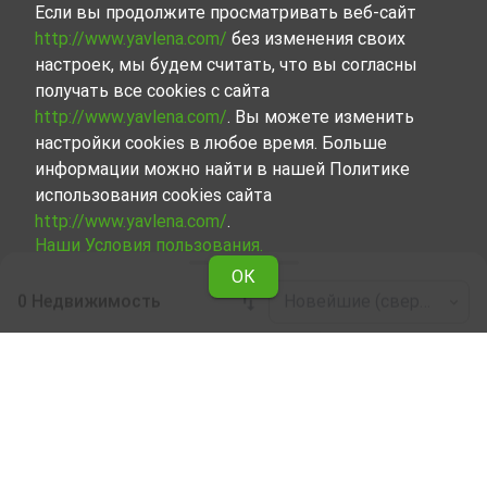
Если вы продолжите просматривать веб-сайт
http://www.yavlena.com/
без изменения своих
настроек, мы будем считать, что вы согласны
получать все cookies с сайта
http://www.yavlena.com/
. Вы можете изменить
настройки cookies в любое время. Больше
информации можно найти в нашей Политике
использования cookies сайта
http://www.yavlena.com/
.
Наши Условия пользования.
ОК
0 Недвижимость
Новейшие (сверху)
Leaflet
|
©
OpenStreetMap
contributors
Однокомнатный апартамент в аренду в
дер. Аврен (общ. Аврен)
Ознакомьтесь и найдите Однокомнатный апартамент
в дер. Аврен (общ. Аврен), сделав выбор из всех
представленных нами объектов. Наша база данных
регулярно обновляется и содержит огромное число