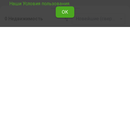
Наши Условия пользования.
ОК
0 Недвижимость
Новейшие (сверху)
Leaflet
|
©
OpenStreetMap
contributors
Недвижимость в аренду по области Варна
Ознакомьтесь со всеми предложениями Явлены о
сдаче в аренду Сельскохозяйственный участок в
области Варна .
Наши профессиональные риелторы помогут Вам
снять в аренду Сельскохозяйственный участок,
облегчат и ускорят процес купли.
Подписка на бюллетень
О Явлене