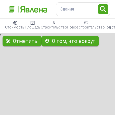
Здания
Стоимость
Площадь
Строительство
Новое строительство
Год с
с
Отметить
О том, что вокруг