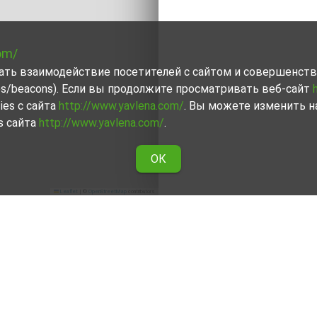
om/
вать взаимодействие посетителей с сайтом и совершенств
ies/beacons). Если вы продолжите просматривать веб-сайт
ies с сайта
http://www.yavlena.com/
. Вы можете изменить н
s сайта
http://www.yavlena.com/
.
ОК
Leaflet
|
©
OpenStreetMap
contributors
ренду по области Търговище
 предложениями Явлены о сдаче в аренду Здания в област
 риелторы помогут Вам снять в аренду Здания, облегчат и