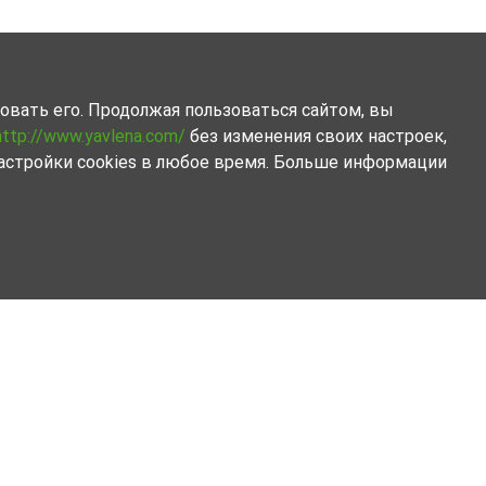
овать его. Продолжая пользоваться сайтом, вы
http://www.yavlena.com/
без изменения своих настроек,
астройки cookies в любое время. Больше информации
и Търговище .
 ускорят процес купли.