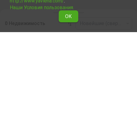
http://www.yavlena.com/
.
Наши Условия пользования.
ОК
0 Недвижимость
Новейшие (сверху)
Leaflet
|
©
OpenStreetMap
contributors
Промышленные объекты недвижимости
в аренду в дер. Бяло поле (общ. Опан)
Здесь можно ознакомиться и выбрать сдаваемую в
аренду недвижимость Промышленные объекты
недвижимости в дер. Бяло поле (общ. Опан) из
подборки недвижимости, сдаваемой в аренду. Мы
предоставляем огромный выбор уникальных
объектов, отвечающих разным вкусам и финансовым
возможностям.
Мы поможем Вам найти идеальное жилье,
соответствующее вашим личным критериям, с
разнообразием удобств и расположенное в
идеальном месте.
Наши опытные риелторы являются специалистами