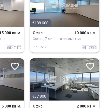
€188 000
15 000 кв.м.
Офис
10 000 кв.м.
етър
София, 7-ми 11-ти километър
garaj
tuhla
obzavejdne_0
v_blizost_do_asfaltiran_put
garaj
tuhla
obzavejdne_0
v_blizost_do_asfaltiran_put
ID
156539
€37 800
5 000 кв.м.
Офис
2 000 кв.м.