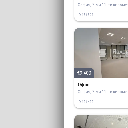
София, 7-ми 11-ти килом
ID
156538
€9 400
Офис
София, 7-ми 11-ти килом
ID
156455