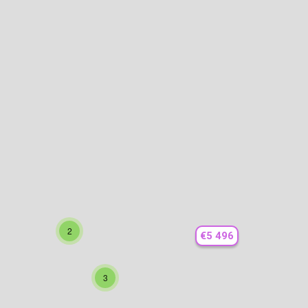
2
€5 496
3