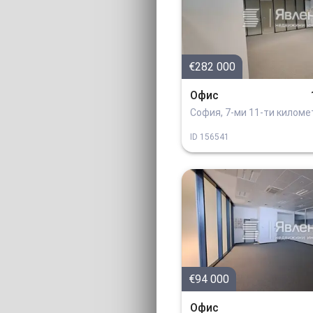
€282 000
Офис
София, 7-ми 11-ти килом
ID
156541
€94 000
Офис