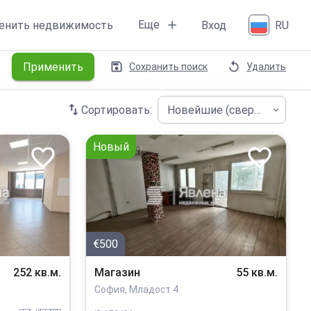
Еще
енить недвижимость
Вход
RU
Применить
Сохранить поиск
Удалить
Сортировать:
Новейшие (сверху)
Новый
€500
252 кв.м.
Магазин
55 кв.м.
София, Младост 4