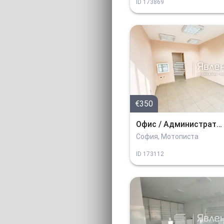
ID
173869
€350
Офис / Административное
София, Мотописта
ID
173112