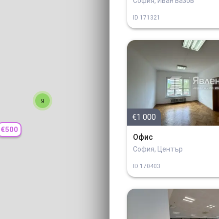
София, Иван Вазов
ID
171321
9
€1 000
€500
Офис
София, Център
ID
170403