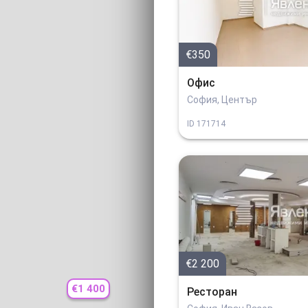
€350
Офис
София, Център
ID
171714
€2 200
€1 400
Ресторан