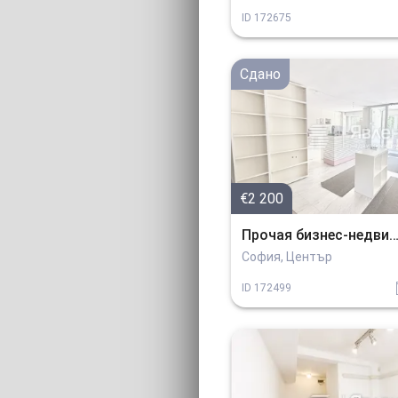
ID
172675
Сдано
€2 200
Прочая бизнес-недвижимо
София, Център
ID
172499