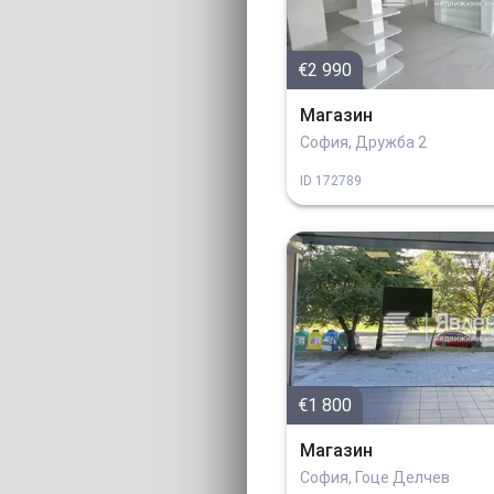
€2 990
Магазин
София, Дружба 2
ID
172789
€1 800
Магазин
София, Гоце Делчев