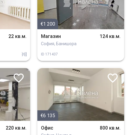
€1 200
22 кв.м.
Магазин
124 кв.м.
София, Банишора
obzavejdne_0
ID
171437
€6 135
220 кв.м.
Офис
800 кв.м.