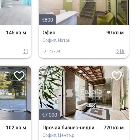
€800
146 кв.м.
Офис
90 кв.м.
София, Изток
tuhla
tuhla
sanitarno_pomeshtenie
ID
172704
€7 000
102 кв.м.
Прочая бизнес-недвижимость
720 кв.м.
София, Център