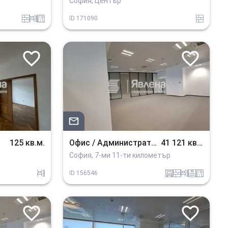
София, Център
tuhla
obzavejdne_0
v_blizost_do_asfaltiran_put
tuhla
ID
171090
125 кв.м.
Офис / Административное
41 121 кв.м.
София, 7-ми 11-ти километър
obzavejdne_0
garaj
tuhla
obzavejdne_0
basein
v_blizost_do_asfaltiran_put
ID
156546