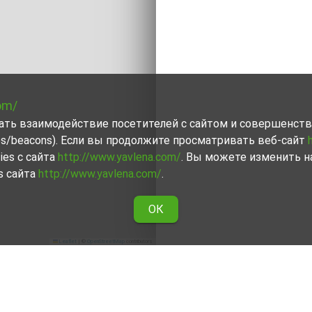
om/
вать взаимодействие посетителей с сайтом и совершенств
ies/beacons). Если вы продолжите просматривать веб-сайт
ies с сайта
http://www.yavlena.com/
. Вы можете изменить н
s сайта
http://www.yavlena.com/
.
ОК
Leaflet
|
©
OpenStreetMap
contributors
дер. Заселе (общ. Своге)
движимость, сдаваемой в аренду в дер. Заселе (общ. Св
действие в поиске самой подходящей недвижимости с 