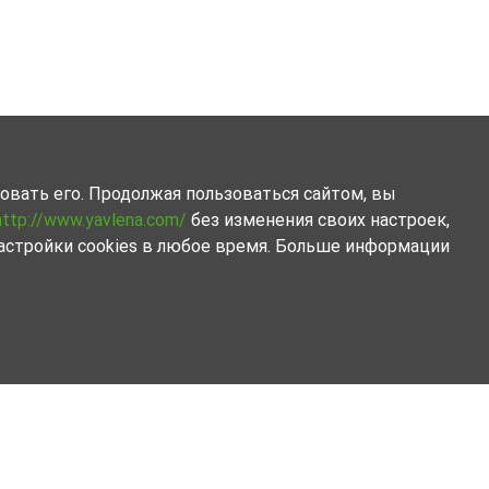
овать его. Продолжая пользоваться сайтом, вы
http://www.yavlena.com/
без изменения своих настроек,
астройки cookies в любое время. Больше информации
оге) и воспользуйтесь преимуществом наших услуг.
учетом Ваших потребностей и предпочтений. Не