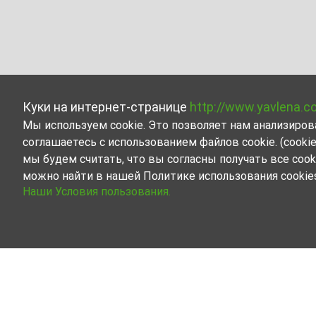
Куки на интернет-странице
http://www.yavlena.c
Мы используем cookie. Это позволяет нам анализиро
соглашаетесь с использованием файлов cookie. (cook
мы будем считать, что вы согласны получать все cook
можно найти в нашей Политике использования cookie
Наши Условия пользования.
Прочая бизнес-недвижимость в аренду в 
Начните вместе с Явленой поиск Прочая бизнес-не
Наши опытные риелторы готовы оказать Вам со