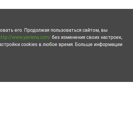
овать его. Продолжая пользоваться сайтом, вы
http://www.yavlena.com/
без изменения своих настроек,
астройки cookies в любое время. Больше информации
области София .
егчат и ускорят процес купли.