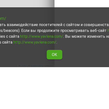
om/
вать взаимодействие посетителей с сайтом и совершенств
ies/beacons). Если вы продолжите просматривать веб-сайт
ies с сайта
http://www.yavlena.com/
. Вы можете изменить н
s сайта
http://www.yavlena.com/
.
ОК
Leaflet
|
©
OpenStreetMap
contributors
 по области София
жениями Явлены о сдаче в аренду Жилая недвижимость в 
ры помогут Вам снять в аренду Жилая недвижимость, обл