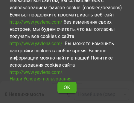
пользоваться сайтом, вы соглашаетесь с
использованием файлов cookie. (cookies/beacons).
Если вы продолжите просматривать веб-сайт
http://www.yavlena.com/
без изменения своих
настроек, мы будем считать, что вы согласны
получать все cookies с сайта
http://www.yavlena.com/
. Вы можете изменить
настройки cookies в любое время. Больше
информации можно найти в нашей Политике
использования cookies сайта
http://www.yavlena.com/
.
Наши Условия пользования.
ОК
0 Недвижимость
Новейшие (сверху)
Leaflet
|
©
OpenStreetMap
contributors
Дом в аренду в дер. Бяла река (общ.
Рудозем)
Начните вместе с Явленой поиск Дом, сдаваемой в
аренду в дер. Бяла река (общ. Рудозем) и