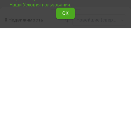
Наши Условия пользования.
ОК
0 Недвижимость
Новейшие (сверху)
Leaflet
|
©
OpenStreetMap
contributors
Недвижимость в аренду по области
Силистра
Ознакомьтесь со всеми предложениями Явлены о
сдаче в аренду Магазин в области Силистра .
Наши профессиональные риелторы помогут Вам
снять в аренду Магазин, облегчат и ускорят процес
купли.
Подписка на бюллетень
О Явлене