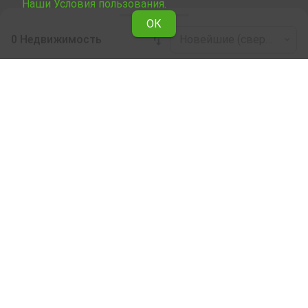
Наши Условия пользования.
ОК
0 Недвижимость
Новейшие (сверху)
Leaflet
|
©
OpenStreetMap
contributors
Отель в аренду в дер. Грънчарово (общ.
Дулово)
Здесь можно ознакомиться и выбрать сдаваемую в
аренду недвижимость Отель в дер. Грънчарово (общ.
Дулово) из подборки недвижимости, сдаваемой в
аренду. Мы предоставляем огромный выбор
уникальных объектов, отвечающих разным вкусам и
финансовым возможностям.
Мы поможем Вам найти идеальное жилье,
соответствующее вашим личным критериям, с
разнообразием удобств и расположенное в
идеальном месте.
Наши опытные риелторы являются специалистами
при выборе, согласовании и заключении сделок,
связанных с куплей недвижимости, и они будут