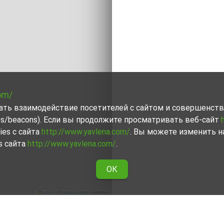
om/
вать взаимодействие посетителей с сайтом и совершенств
ies/beacons). Если вы продолжите просматривать веб-сайт
ies с сайта
http://www.yavlena.com/
. Вы можете изменить н
s сайта
http://www.yavlena.com/
.
ОК
Leaflet
|
©
OpenStreetMap
contributors
ривица (общ. Самуил)