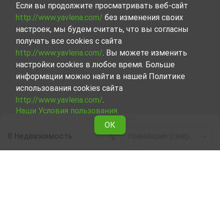
Если вы продолжите просматривать веб-сайт
http://www.yavlena.com/
без изменения своих
настроек, мы будем считать, что вы согласны
получать все cookies с сайта
http://www.yavlena.com/
. Вы можете изменить
настройки cookies в любое время. Больше
информации можно найти в нашей Политике
использования cookies сайта
http://www.yavlena.com/
.
Наши Условия пользования.
ОК
0 Недвижимость
Новейшие (сверху)
Leaflet
|
©
OpenStreetMap
contributors
Сельскохозяйственный участок в аренду
в дер. Крумово (общ. Родопи)
Ознакомьтесь и найдите Сельскохозяйственный
участок в дер. Крумово (общ. Родопи), сделав выбор
из всех представленных нами объектов. Наша база
данных регулярно обновляется и содержит огромное