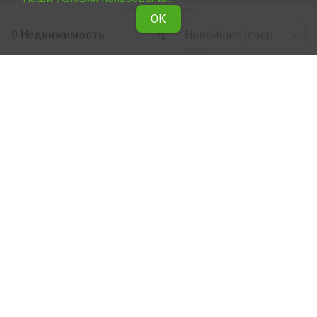
ОК
0 Недвижимость
Новейшие (сверху)
Leaflet
|
©
OpenStreetMap
contributors
Недвижимость в аренду по области
Пловдив
Ознакомьтесь со всеми предложениями Явлены о
сдаче в аренду Лес в области Пловдив .
Наши профессиональные риелторы помогут Вам
снять в аренду Лес, облегчат и ускорят процес купли.
Подписка на бюллетень
О Явлене
Для клиентов