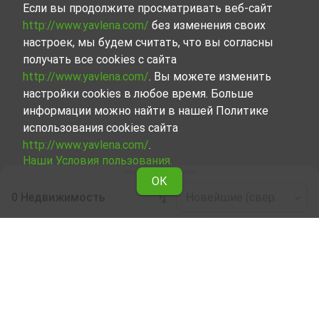
Если вы продолжите просматривать веб-сайт
http://www.yavlena.com/
без изменения своих
настроек, мы будем считать, что вы согласны
получать все cookies с сайта
http://www.yavlena.com/
. Вы можете изменить
настройки cookies в любое время. Больше
информации можно найти в нашей Политике
использования cookies сайта
http://www.yavlena.com/
.
Наши Условия пользования.
ОК
0 Недвижимость
Новейшие (сверху)
Leaflet
|
©
OpenStreetMap
contributors
Бизнес-недвижимость в аренду в дер.
Варана (общ. Левски)
Ознакомьтесь и найдите Бизнес-недвижимость в дер.
Варана (общ. Левски), сделав выбор из всех
представленных нами объектов. Наша база данных
регулярно обновляется и содержит огромное число