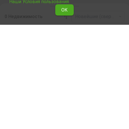
Наши Условия пользования.
ОК
0 Недвижимость
Новейшие (сверху)
Leaflet
|
©
OpenStreetMap
contributors
Трехкомнатный апартамент в аренду в г.
Никопол (общ. Никопол)
Здесь можно ознакомиться и выбрать сдаваемую в
аренду недвижимость Трехкомнатный апартамент в
г. Никопол (общ. Никопол) из подборки недвижимости,
сдаваемой в аренду. Мы предоставляем огромный
выбор уникальных объектов, отвечающих разным
вкусам и финансовым возможностям.
Мы поможем Вам найти идеальное жилье,
соответствующее вашим личным критериям, с
разнообразием удобств и расположенное в
идеальном месте.
Наши опытные риелторы являются специалистами
при выборе, согласовании и заключении сделок,
связанных с куплей недвижимости, и они будут