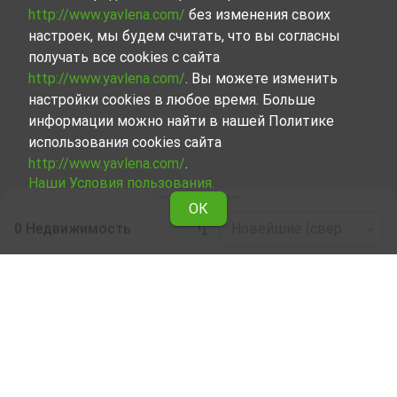
http://www.yavlena.com/
без изменения своих
настроек, мы будем считать, что вы согласны
получать все cookies с сайта
http://www.yavlena.com/
. Вы можете изменить
настройки cookies в любое время. Больше
информации можно найти в нашей Политике
использования cookies сайта
http://www.yavlena.com/
.
Наши Условия пользования.
ОК
0 Недвижимость
Новейшие (сверху)
Leaflet
|
©
OpenStreetMap
contributors
Торговая в аренду в г. Никопол (общ.
Никопол)
Ознакомьтесь и найдите Торговая в г. Никопол (общ.
Никопол), сделав выбор из всех представленных
нами объектов. Представленный нами набор
объектов недвижимости, каждый из которых
учитывает любые предпочтения и финансовые