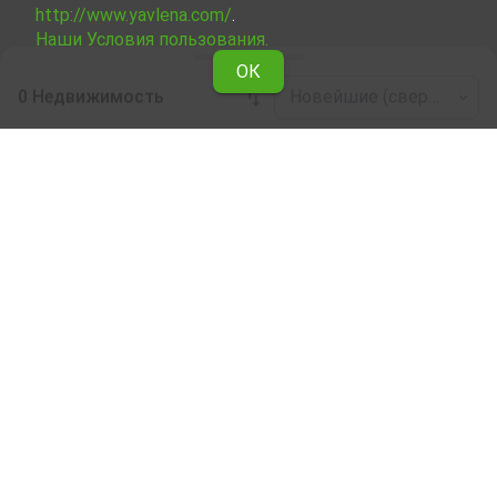
http://www.yavlena.com/
.
Наши Условия пользования.
ОК
0 Недвижимость
Новейшие (сверху)
Leaflet
|
©
OpenStreetMap
contributors
Недвижимость в аренду по области
Перник
Ознакомьтесь со всеми предложениями Явлены о
сдаче в аренду Прочая бизнес-недвижимость в
области Перник .
Наши профессиональные риелторы помогут Вам
снять в аренду Прочая бизнес-недвижимость,
облегчат и ускорят процес купли.
Подписка на бюллетень