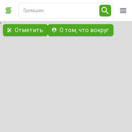
Громшин
с
Отметить
О том, что вокруг