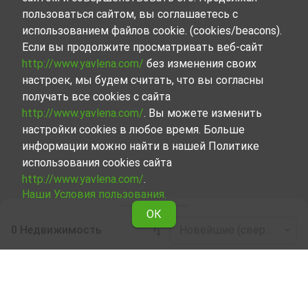
пользоваться сайтом, вы соглашаетесь с
использованием файлов cookie. (cookies/beacons).
Если вы продолжите просматривать веб-сайт
http://www.yavlena.com/
без изменения своих
настроек, мы будем считать, что вы согласны
получать все cookies с сайта
http://www.yavlena.com/
. Вы можете изменить
настройки cookies в любое время. Больше
информации можно найти в нашей Политике
использования cookies сайта
http://www.yavlena.com/
.
Наши Условия пользования.
ОК
0 Недвижимость
Новейшие (сверху)
Leaflet
|
©
OpenStreetMap
contributors
Недвижимость в аренду в дер. Громшин
(общ. Бойчиновци)
Начните вместе с Явленой поиск недвижимости,