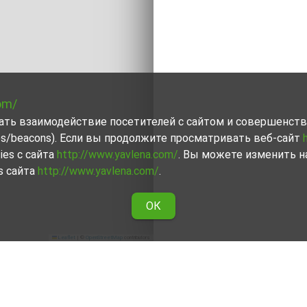
om/
вать взаимодействие посетителей с сайтом и совершенств
ies/beacons). Если вы продолжите просматривать веб-сайт
ies с сайта
http://www.yavlena.com/
. Вы можете изменить н
s сайта
http://www.yavlena.com/
.
ОК
Leaflet
|
©
OpenStreetMap
contributors
ренду в дер. Абланица (общ. Ловеч)
недвижимость в дер. Абланица (общ. Ловеч), сделав
ти, каждый из которых учитывает любые предпочтения 