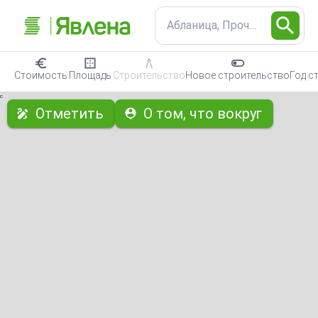
Абланица, Прочая промыш
Стоимость
Площадь
Строительство
Новое строительство
Год с
с
Отметить
О том, что вокруг