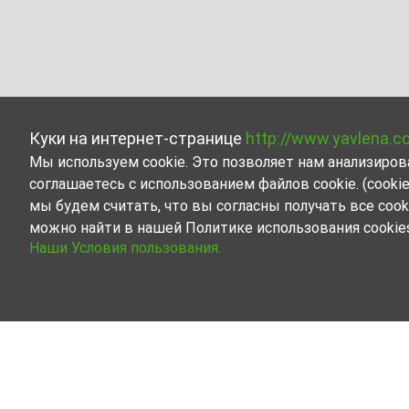
Куки на интернет-странице
http://www.yavlena.c
Мы используем cookie. Это позволяет нам анализиро
соглашаетесь с использованием файлов cookie. (cook
мы будем считать, что вы согласны получать все cook
можно найти в нашей Политике использования cookie
Наши Условия пользования.
Прочая промышленная недвижимость в а
Ознакомьтесь и найдите Прочая промышленная 
Представленный нами набор объектов недвижимос