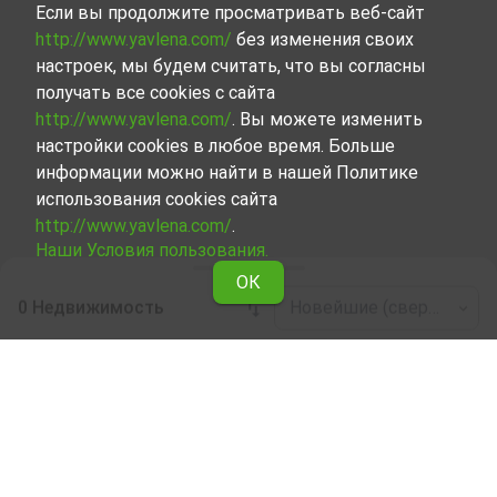
Если вы продолжите просматривать веб-сайт
http://www.yavlena.com/
без изменения своих
настроек, мы будем считать, что вы согласны
получать все cookies с сайта
http://www.yavlena.com/
. Вы можете изменить
настройки cookies в любое время. Больше
информации можно найти в нашей Политике
использования cookies сайта
http://www.yavlena.com/
.
Наши Условия пользования.
ОК
0 Недвижимость
Новейшие (сверху)
Leaflet
|
©
OpenStreetMap
contributors
Прочая бизнес-недвижимость в аренду в
дер. Николичевци (общ. Кюстендил)
Ознакомьтесь и найдите Прочая бизнес-
недвижимость в дер. Николичевци (общ. Кюстендил),
сделав выбор из всех представленных нами
объектов. Представленный нами набор объектов