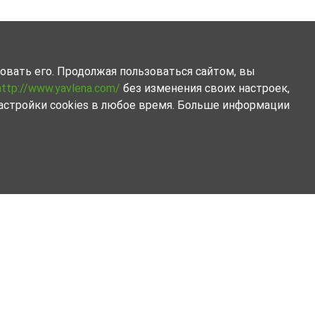
овать его. Продолжая пользоваться сайтом, вы
http://www.yavlena.com/
без изменения своих настроек,
астройки cookies в любое время. Больше информации
т в области Кърджали .
облегчат и ускорят процес купли.