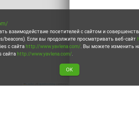
om/
вать взаимодействие посетителей с сайтом и совершенств
ies/beacons). Если вы продолжите просматривать веб-сайт
ies с сайта
http://www.yavlena.com/
. Вы можете изменить н
s сайта
http://www.yavlena.com/
.
ОК
Leaflet
|
©
OpenStreetMap
contributors
о области Кърджали
ниями Явлены о сдаче в аренду Трехкомнатный апартамен
помогут Вам снять в аренду Трехкомнатный апартамент, 