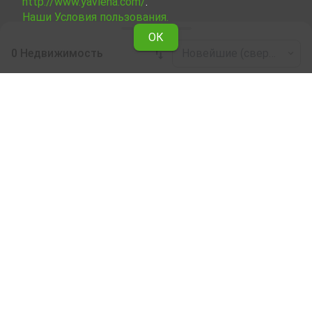
http://www.yavlena.com/
.
Наши Условия пользования.
ОК
0 Недвижимость
Новейшие (сверху)
Leaflet
|
©
OpenStreetMap
contributors
Офис / Административное в аренду в дер.
Аврен (общ. Крумовград)
Здесь можно ознакомиться и выбрать сдаваемую в
аренду недвижимость Офис / Административное в
дер. Аврен (общ. Крумовград) из подборки
недвижимости, сдаваемой в аренду. Мы
предоставляем огромный выбор уникальных
объектов, отвечающих разным вкусам и финансовым
возможностям.
Мы поможем Вам найти идеальное жилье,
соответствующее вашим личным критериям, с
разнообразием удобств и расположенное в
идеальном месте.
Наши опытные риелторы являются специалистами