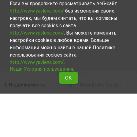
Если вы продолжите просматривать веб-сайт
http://www.yavlena.com/
без изменения своих
настроек, мы будем считать, что вы согласны
получать все cookies с сайта
http://www.yavlena.com/
. Вы можете изменить
настройки cookies в любое время. Больше
информации можно найти в нашей Политике
использования cookies сайта
http://www.yavlena.com/
.
Наши Условия пользования.
ОК
0 Недвижимость
Новейшие (сверху)
Leaflet
|
©
OpenStreetMap
contributors
Ресторан в аренду в дер. Аврамово (общ.
Ардино)
Ознакомьтесь и найдите Ресторан в дер. Аврамово
(общ. Ардино), сделав выбор из всех представленных
нами объектов. Представленный нами набор
объектов недвижимости, каждый из которых