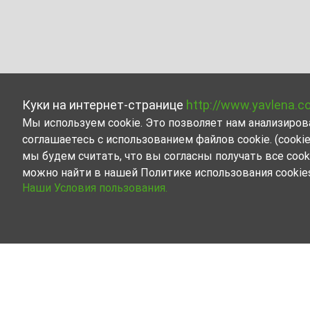
Куки на интернет-странице
http://www.yavlena.c
Мы используем cookie. Это позволяет нам анализиро
соглашаетесь с использованием файлов cookie. (cook
мы будем считать, что вы согласны получать все cook
можно найти в нашей Политике использования cookie
Наши Условия пользования.
Дом в аренду в дер. Николчовци (общ. Г
Начните вместе с Явленой поиск Дом, сдаваемой 
риелторы готовы оказать Вам содействие в поиске