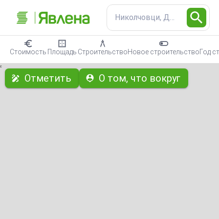
Николчовци, Дом
Стоимость
Площадь
Строительство
Новое строительство
Год с
с
Отметить
О том, что вокруг