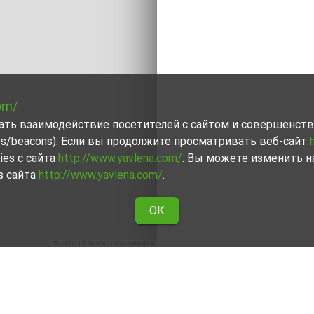
om/
вать взаимодействие посетителей с сайтом и совершенств
ies/beacons). Если вы продолжите просматривать веб-сайт
ies с сайта
http://www.yavlena.com/
. Вы можете изменить н
s сайта
http://www.yavlena.com/
.
ОК
Leaflet
|
©
OpenStreetMap
contributors
аброво)
в аренду в дер. Николчовци (общ. Габрово) и восполь
 самой подходящей недвижимости с учетом Ваших потреб