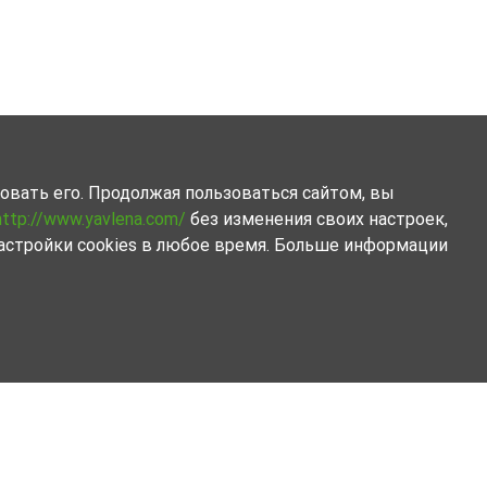
овать его. Продолжая пользоваться сайтом, вы
http://www.yavlena.com/
без изменения своих настроек,
астройки cookies в любое время. Больше информации
зуйтесь преимуществом наших услуг. Наши опытные
ностей и предпочтений. Не откладывайте на потом,