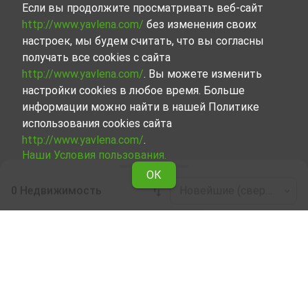
Если вы продолжите просматривать веб-сайт
http://www.yavlena.com/
без изменения своих
настроек, мы будем считать, что вы согласны
получать все cookies с сайта
http://www.yavlena.com/
. Вы можете изменить
настройки cookies в любое время. Больше
информации можно найти в нашей Политике
использования cookies сайта
http://www.yavlena.com/
.
Наши Условия пользования.
ОК
0 Недвижимость
Новейшие (сверху)
Leaflet
|
©
OpenStreetMap
contributors
Сельскохозяйственный участок в аренду
в дер. Нейчовци (общ. Дряново)
Ознакомьтесь и найдите Сельскохозяйственный
участок в дер. Нейчовци (общ. Дряново), сделав
выбор из всех представленных нами объектов.
Представленный нами набор объектов