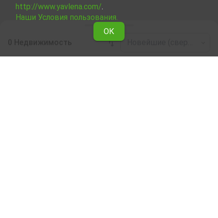
http://www.yavlena.com/
.
Наши Условия пользования.
ОК
0 Недвижимость
Новейшие (сверху)
Leaflet
|
©
OpenStreetMap
contributors
Недвижимость в аренду по области
Габрово
Ознакомьтесь со всеми предложениями Явлены о
сдаче в аренду Четырехкомнатный апартамент в
области Габрово .
Наши профессиональные риелторы помогут Вам
снять в аренду Четырехкомнатный апартамент,
облегчат и ускорят процес купли.
Подписка на бюллетень