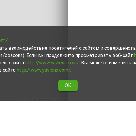
om/
вать взаимодействие посетителей с сайтом и совершенств
ies/beacons). Если вы продолжите просматривать веб-сайт
ies с сайта
http://www.yavlena.com/
. Вы можете изменить н
s сайта
http://www.yavlena.com/
.
ОК
Leaflet
|
©
OpenStreetMap
contributors
влиево)
бщ. Севлиево), сделав выбор из всех представленных на
ые предпочтения и финансовые возможности.n
, помогут Вам отыскать наилучшую недвижимость, сд