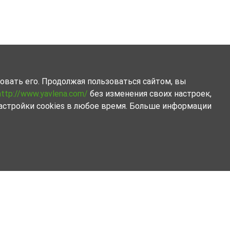
овать его. Продолжая пользоваться сайтом, вы
http://www.yavlena.com/
без изменения своих настроек,
астройки cookies в любое время. Больше информации
ми объектов. Представленный нами набор объектов
аваемую в аренду, и заключить удачную сделку,