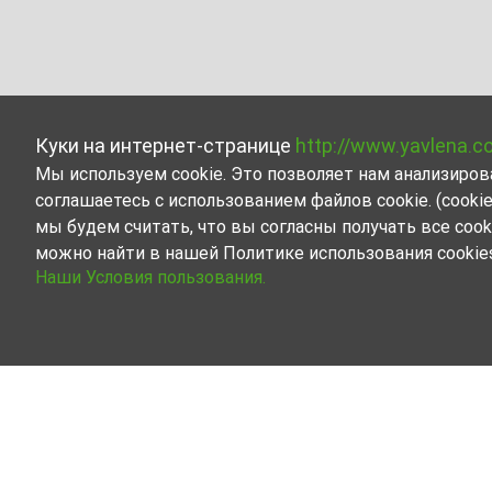
Куки на интернет-странице
http://www.yavlena.c
Мы используем cookie. Это позволяет нам анализиро
соглашаетесь с использованием файлов cookie. (cook
мы будем считать, что вы согласны получать все cook
можно найти в нашей Политике использования cookie
Наши Условия пользования.
Склад в аренду в дер. Агатово (общ. Се
Ознакомьтесь и найдите Склад в дер. Агатово (о
недвижимости, каждый из которых учитывает люб
Наши опытные риелторы будут все время с Вами