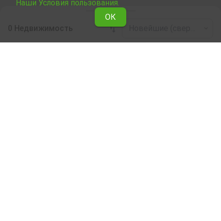
Наши Условия пользования.
ОК
0 Недвижимость
Новейшие (сверху)
Leaflet
|
©
OpenStreetMap
contributors
Отель в аренду в дер. Абрит (общ.
Крушари)
Здесь можно ознакомиться и выбрать сдаваемую в
аренду недвижимость Отель в дер. Абрит (общ.
Крушари) из подборки недвижимости, сдаваемой в
аренду. Мы предоставляем огромный выбор
уникальных объектов, отвечающих разным вкусам и
финансовым возможностям.
Мы поможем Вам найти идеальное жилье,
соответствующее вашим личным критериям, с
разнообразием удобств и расположенное в
идеальном месте.
Наши опытные риелторы являются специалистами
при выборе, согласовании и заключении сделок,
связанных с куплей недвижимости, и они будут