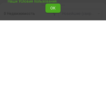
Наши Условия пользования.
ОК
0 Недвижимость
Новейшие (сверху)
Leaflet
|
©
OpenStreetMap
contributors
Здания в аренду в дер. Абрит (общ.
Крушари)
Здесь можно ознакомиться и выбрать сдаваемую в
аренду недвижимость Здания в дер. Абрит (общ.
Крушари) из подборки недвижимости, сдаваемой в
аренду. Мы предоставляем огромный выбор
уникальных объектов, отвечающих разным вкусам и
финансовым возможностям.
Мы поможем Вам найти идеальное жилье,
соответствующее вашим личным критериям, с
разнообразием удобств и расположенное в
идеальном месте.
Наши опытные риелторы являются специалистами
при выборе, согласовании и заключении сделок,
связанных с куплей недвижимости, и они будут