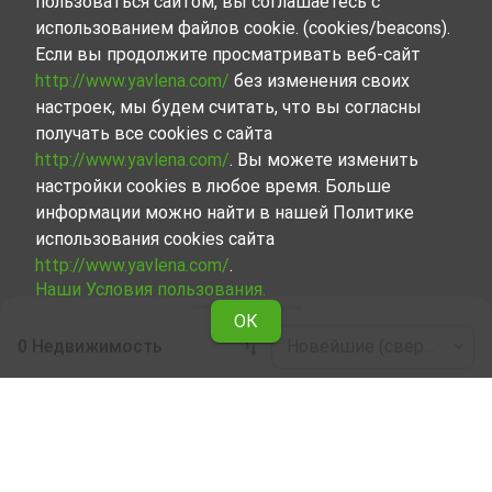
пользоваться сайтом, вы соглашаетесь с
использованием файлов cookie. (cookies/beacons).
Если вы продолжите просматривать веб-сайт
http://www.yavlena.com/
без изменения своих
настроек, мы будем считать, что вы согласны
получать все cookies с сайта
http://www.yavlena.com/
. Вы можете изменить
настройки cookies в любое время. Больше
информации можно найти в нашей Политике
использования cookies сайта
http://www.yavlena.com/
.
Наши Условия пользования.
ОК
0 Недвижимость
Новейшие (сверху)
Leaflet
|
©
OpenStreetMap
contributors
Смешанная в аренду в дер. Грозден (общ.
Сунгурларе)
Начните вместе с Явленой поиск Смешанная,
сдаваемой в аренду в дер. Грозден (общ. Сунгурларе)