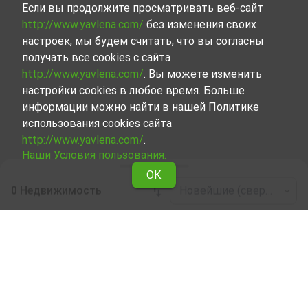
Если вы продолжите просматривать веб-сайт
http://www.yavlena.com/
без изменения своих
настроек, мы будем считать, что вы согласны
получать все cookies с сайта
http://www.yavlena.com/
. Вы можете изменить
настройки cookies в любое время. Больше
информации можно найти в нашей Политике
использования cookies сайта
http://www.yavlena.com/
.
Наши Условия пользования.
ОК
0 Недвижимость
Новейшие (сверху)
Leaflet
|
©
OpenStreetMap
contributors
Жилое здание в аренду в дер. Занога
(общ. Петрич)
Ознакомьтесь и найдите Жилое здание в дер. Занога
(общ. Петрич), сделав выбор из всех представленных
нами объектов. Представленный нами набор
объектов недвижимости, каждый из которых