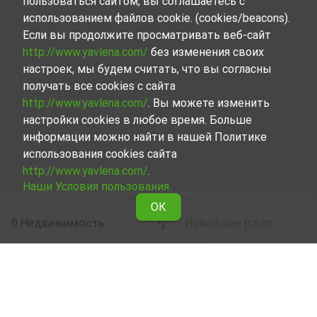
пользоваться сайтом, вы соглашаетесь с
использованием файлов cookie. (cookies/beacons).
Если вы продолжите просматривать веб-сайт
http://www.yavlena.com/
без изменения своих
настроек, мы будем считать, что вы согласны
получать все cookies с сайта
http://www.yavlena.com/
. Вы можете изменить
настройки cookies в любое время. Больше
информации можно найти в нашей Политике
использования cookies сайта
http://www.yavlena.com/
.
Наши Условия пользования.
ОК
0 Недвижимость
Новейшие (сверху)
Leaflet
|
©
OpenStreetMap
contributors
Жилая недвижимость в аренду в дер.
Никудин (общ. Струмяни)
Начните вместе с Явленой поиск Жилая
недвижимость, сдаваемой в аренду в дер. Никудин