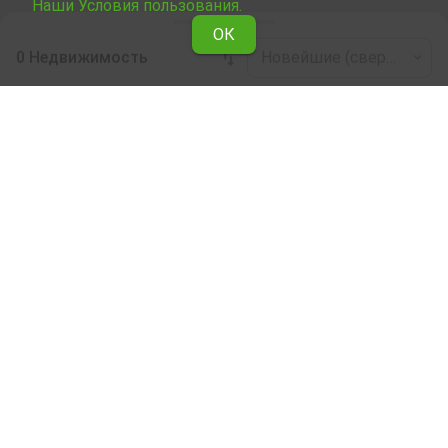
Наши Условия пользования.
ОК
0 Недвижимость
Новейшие (сверху)
Leaflet
|
©
OpenStreetMap
contributors
Офис в аренду в дер. Никудин (общ.
Струмяни)
Здесь можно ознакомиться и выбрать сдаваемую в
аренду недвижимость Офис в дер. Никудин (общ.
Струмяни) из подборки недвижимости, сдаваемой в
аренду. Мы предоставляем огромный выбор
уникальных объектов, отвечающих разным вкусам и
финансовым возможностям.
Мы поможем Вам найти идеальное жилье,
соответствующее вашим личным критериям, с
разнообразием удобств и расположенное в
идеальном месте.
Наши опытные риелторы являются специалистами
при выборе, согласовании и заключении сделок,
связанных с куплей недвижимости, и они будут