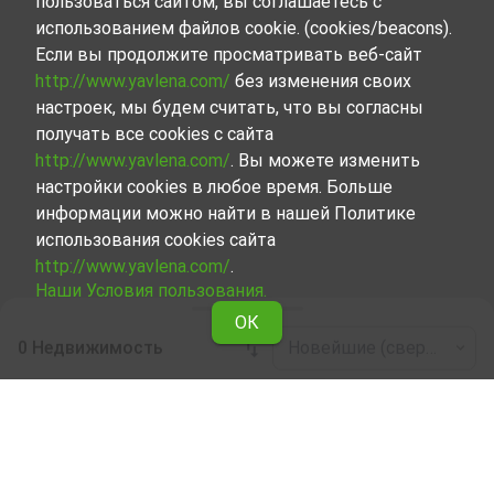
пользоваться сайтом, вы соглашаетесь с
использованием файлов cookie. (cookies/beacons).
Если вы продолжите просматривать веб-сайт
http://www.yavlena.com/
без изменения своих
настроек, мы будем считать, что вы согласны
получать все cookies с сайта
http://www.yavlena.com/
. Вы можете изменить
настройки cookies в любое время. Больше
информации можно найти в нашей Политике
использования cookies сайта
http://www.yavlena.com/
.
Наши Условия пользования.
ОК
0 Недвижимость
Новейшие (сверху)
Leaflet
|
©
OpenStreetMap
contributors
Четырехкомнатный апартамент в аренду
в дер. Никудин (общ. Струмяни)
Начните вместе с Явленой поиск Четырехкомнатный
апартамент, сдаваемой в аренду в дер. Никудин (общ.