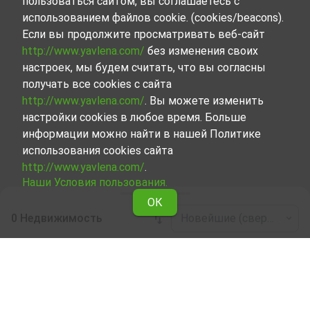
пользоваться сайтом, вы соглашаетесь с
использованием файлов cookie. (cookies/beacons).
Если вы продолжите просматривать веб-сайт
http://www.yavlena.com/
без изменения своих
настроек, мы будем считать, что вы согласны
получать все cookies с сайта
http://www.yavlena.com/
. Вы можете изменить
настройки cookies в любое время. Больше
информации можно найти в нашей Политике
использования cookies сайта
http://www.yavlena.com/
.
Наши Условия пользования.
ОК
0 Недвижимость
Новейшие (сверху)
Leaflet
|
©
OpenStreetMap
contributors
Жилое здание в аренду в дер. Абланица
(общ. Хаджидимово)
Начните вместе с Явленой поиск Жилое здание,
сдаваемой в аренду в дер. Абланица (общ.