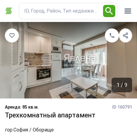
ID, Город, Район, Тип недвижимости
1 / 9
Аренда
:
85 кв.м.
ID 160791
Трехкомнатный апартамент
гор.
София
/ Оборище