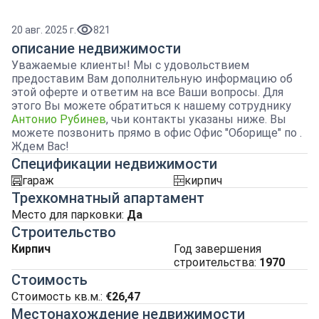
20 авг. 2025 г.
821
описание недвижимости
Уважаемые клиенты! Мы с удовольствием
предоставим Вам дополнительную информацию об
этой оферте и ответим на все Ваши вопросы. Для
этого Вы можете обратиться к нашему сотруднику
Антонио Рубинев
, чьи контакты указаны ниже. Вы
можете позвонить прямо в офис Офис "Оборище" по .
Ждем Вас!
Спецификации недвижимости
гараж
кирпич
garaj
tuhla
Трехкомнатный апартамент
Место для парковки
:
Да
Строительство
Кирпич
Год завершения
строительства:
1970
Стоимость
Стоимость кв.м.:
€26,47
Местонахождение недвижимости