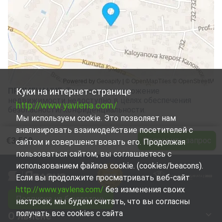
ПРИМЕЧАНИЕ
Куки на интернет-странице
:
Точное местоположение
недвижимости недоступно в целях обеспечения
http://www.yavlena.com/
безопасности/конфиденциальности.
Мы используем cookie. Это позволяет нам
анализировать взаимодействие посетителей с
€3 580
Отправить запрос
сайтом и совершенствовать его. Продолжая
пользоваться сайтом, вы соглашаетесь с
использованием файлов cookie. (cookies/beacons).
Если вы продолжите просматривать веб-сайт
http://www.yavlena.com/
без изменения своих
Подписка на бюллетень
настроек, мы будем считать, что вы согласны
получать все cookies с сайта
О Явлене