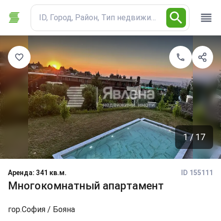
ID, Город, Район, Тип недвижимости
1 / 17
Аренда
:
341 кв.м.
ID 155111
Многокомнатный апартамент
гор.
София
/ Бояна