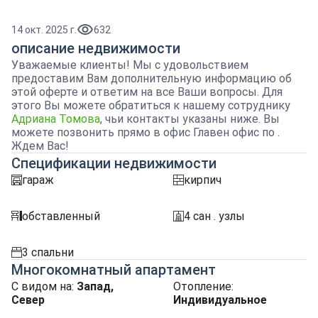
14 окт. 2025 г.
632
описание недвижимости
Уважаемые клиенты! Мы с удовольствием
предоставим Вам дополнительную информацию об
этой оферте и ответим на все Ваши вопросы. Для
этого Вы можете обратиться к нашему сотруднику
Адриана Томова
, чьи контакты указаны ниже. Вы
можете позвонить прямо в офис Главен офис по .
Ждем Вас!
Спецификации недвижимости
гараж
кирпич
garaj
tuhla
обставленный
4 сан . узлы
obzavejdne_4
sanitarno_pomeshtenie
3 спальни
spalnia
Многокомнатный апартамент
С видом на
:
Запад,
Отопление
:
Север
Индивидуальное