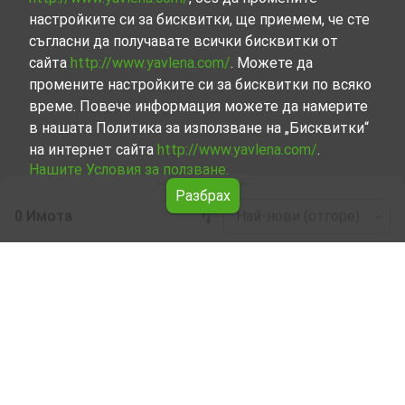
настройките си за бисквитки, ще приемем, че сте
съгласни да получавате всички бисквитки от
сайта
http://www.yavlena.com/
. Можете да
промените настройките си за бисквитки по всяко
време. Повече информация можете да намерите
в нашата Политика за използване на „Бисквитки“
на интернет сайта
http://www.yavlena.com/
.
Нашите Условия за ползване.
Разбрах
0 Имота
Най-нови (отгоре)
Leaflet
|
©
OpenStreetMap
contributors
Заведение под наем в с. Шарково (общ.
Болярово)
Разгледайте и открийте Заведение под наем в с.
Шарково (общ. Болярово) от нашата подбрана
селекция имоти. Представяме ви голям набор от
имоти за всякакви предпочитания и бюджети.
Опитните ни брокери, специализирали в процеса на