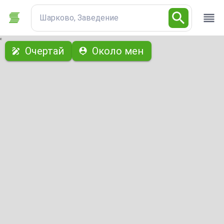
Шарково, Заведение
с
Очертай
Около мен