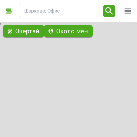
Шарково, Офис
с
Очертай
Около мен