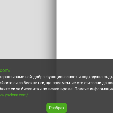
.com/
ви гарантираме най-добра функционалност и подходящо съд
ойките си за бисквитки, ще приемем, че сте съгласни да п
йките си за бисквитки по всяко време. Повече информаци
ww.yavlena.com/
.
Разбрах