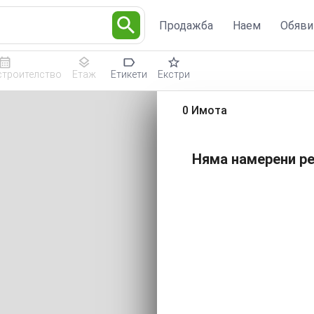
Продажба
Наем
Обяви
строителство
Етаж
Етикети
Екстри
0 Имота
Няма намерени ре