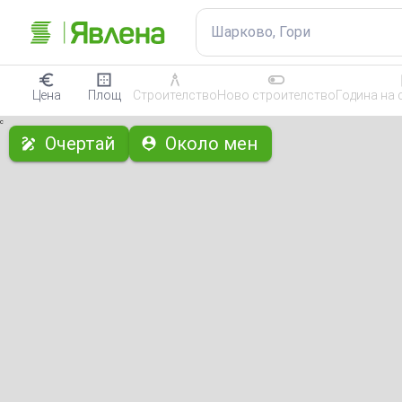
Шарково, Гори
Цена
Площ
Строителство
Ново строителство
Година на 
с
Очертай
Около мен