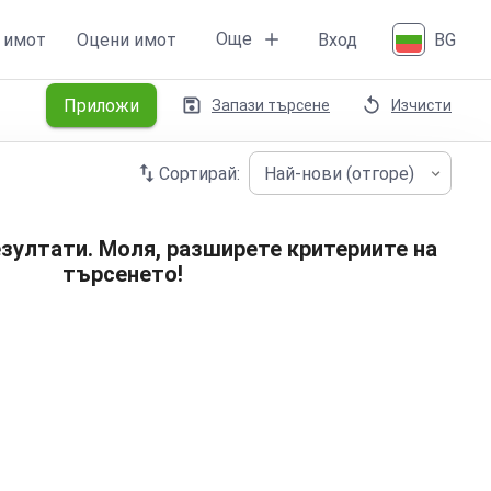
Още
 имот
Оцени имот
Вход
BG
Приложи
Запази търсене
Изчисти
Сортирай:
Най-нови (отгоре)
зултати. Моля, разширете критериите на
търсенето!