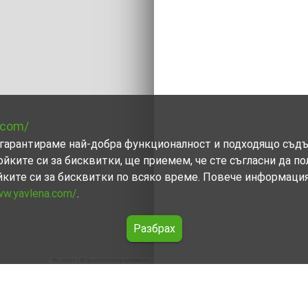
.com/
ви гарантираме най-добра функционалност и подходящо съд
ойките си за бисквитки, ще приемем, че сте съгласни да п
йките си за бисквитки по всяко време. Повече информаци
ww.yavlena.com/
.
Разбрах
Leaflet
|
©
OpenStreetMap
contributors
(общ. Бяла Слатина)