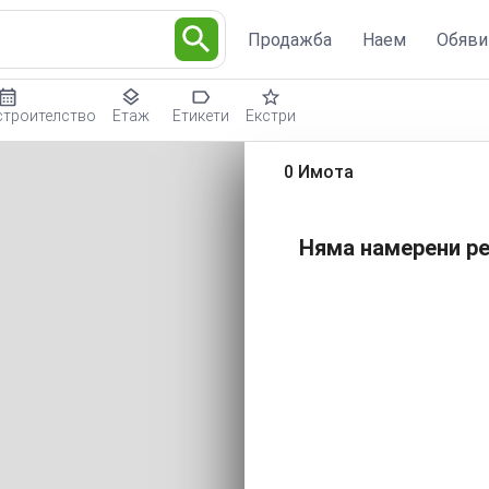
Продажба
Наем
Обяви
строителство
Етаж
Етикети
Екстри
0 Имота
Няма намерени ре