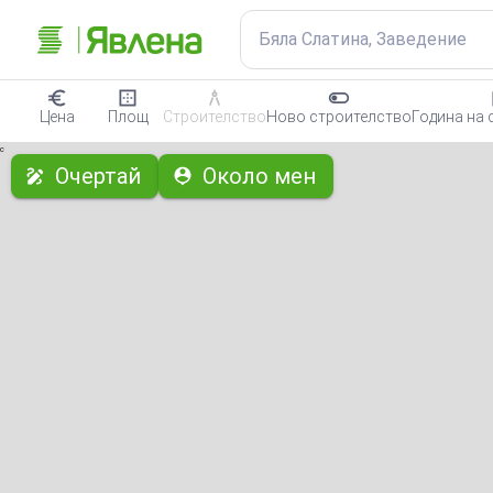
Бяла Слатина, Заведение
Цена
Площ
Строителство
Ново строителство
Година на 
с
Очертай
Около мен