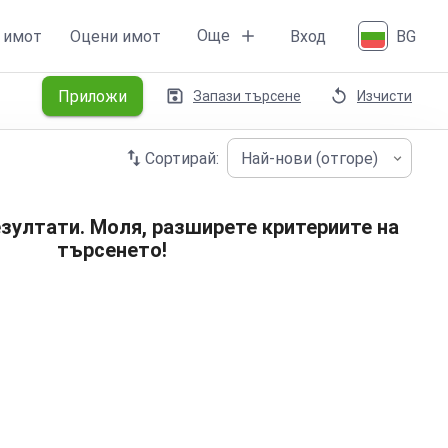
Още
 имот
Оцени имот
Вход
BG
Приложи
Запази търсене
Изчисти
Сортирай:
Най-нови (отгоре)
зултати. Моля, разширете критериите на
търсенето!