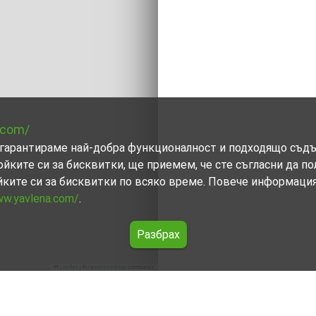
.com/
ви гарантираме най-добра функционалност и подходящо съд
ойките си за бисквитки, ще приемем, че сте съгласни да п
йките си за бисквитки по всяко време. Повече информаци
ww.yavlena.com/
.
Разбрах
Leaflet
|
©
OpenStreetMap
contributors
тина (общ. Бяла Слатина)