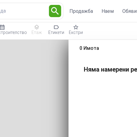
ада
Продажба
Наем
Обяви
строителство
Етаж
Етикети
Екстри
0 Имота
Няма намерени ре