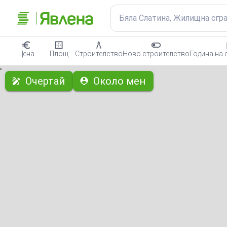
Бяла Слатина, Жилищна сгр
Цена
Площ
Строителство
Ново строителство
Година на 
с
Очертай
Около мен