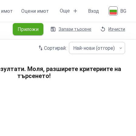
Още
 имот
Оцени имот
Вход
BG
Приложи
Запази търсене
Изчисти
Сортирай:
Най-нови (отгоре)
зултати. Моля, разширете критериите на
търсенето!